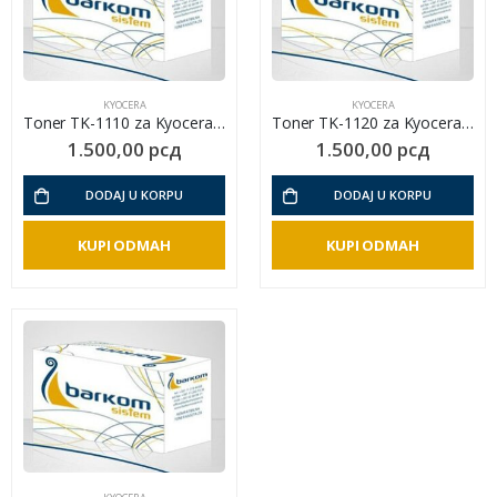
KYOCERA
KYOCERA
Toner TK-1110 za Kyocera FS-1040 / FS-1020 MFP / FS-1120 MFP
Toner TK-1120 za Kyocera FS-1060 / 1025MFP / 1125MFP
1.500,00
рсд
1.500,00
рсд
DODAJ U KORPU
DODAJ U KORPU
KUPI ODMAH
KUPI ODMAH