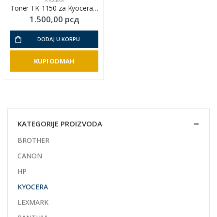
KYOCERA
Toner TK-1150 za Kyocera M2135 / M2635 / M2735
1.500,00
рсд
DODAJ U KORPU
KUPI ODMAH
KATEGORIJE PROIZVODA
BROTHER
CANON
HP
KYOCERA
LEXMARK