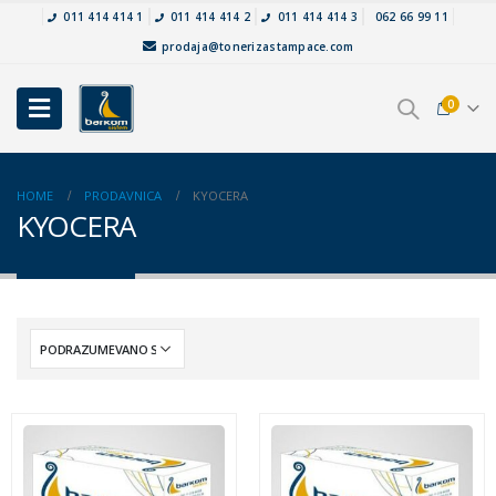
011 414 414 1
011 414 414 2
011 414 414 3
062 66 99 11
prodaja@tonerizastampace.com
0
HOME
PRODAVNICA
KYOCERA
KYOCERA